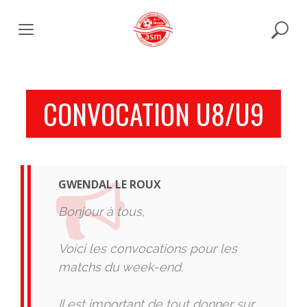
Skip
to
content
CONVOCATION U8/U9
GWENDAL LE ROUX
Bonjour à tous,
Voici les convocations pour les
matchs du week-end.
Il est important de tout donner sur