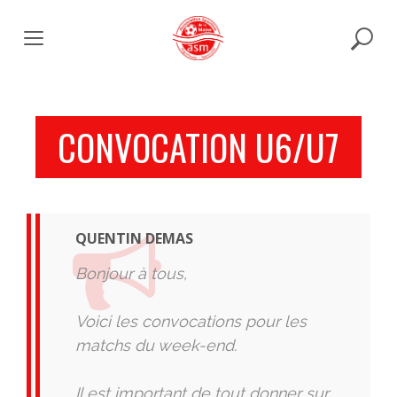
Skip
to
content
CONVOCATION U6/U7
QUENTIN DEMAS
Bonjour à tous,
Voici les convocations pour les
matchs du week-end.
Il est important de tout donner sur