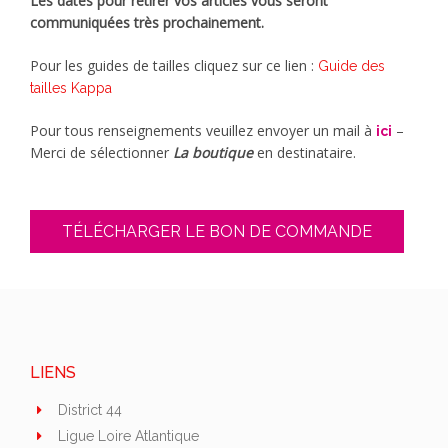
Les dates pour retirer vos articles vous seront
communiquées très prochainement.
Pour les guides de tailles cliquez sur ce lien :
Guide des
tailles Kappa
Pour tous renseignements veuillez envoyer un mail à
–
ici
Merci de sélectionner
La boutique
en destinataire.
TÉLÉCHARGER LE BON DE COMMANDE
LIENS
District 44
Ligue Loire Atlantique