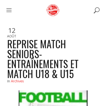
Skip
to
content
12
AOÛT
REPRISE MATCH
SENIORS-
ENTRAÎNEMENTS ET
MATCH U18 & U15
In
Archives