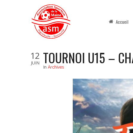
Skip
to
content
Accueil
TOURNOI U15 – CH
12
JUIN
In
Archives